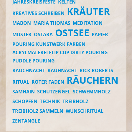
JAHRESKREISFESTE
KELTEN
KRÄUTER
KREATIVES SCHREIBEN
MABON
MARIA THOMAS
MEDITATION
OSTSEE
MUSTER
OSTARA
PAPIER
POURING KUNSTWERK FARBEN
ACRYLMALEREI FLIP CUP DIRTY POURING
PUDDLE POURING
RAUCHNACHT
RAUHNACHT
RICK ROBERTS
RÄUCHERN
RITUAL
ROTER FADEN
SAMHAIN
SCHUTZENGEL
SCHWEMMHOLZ
SCHÖPFEN
TECHNIK
TREIBHOLZ
TREIBHOLZ SAMMELN
WUNSCHRITUAL
ZENTANGLE