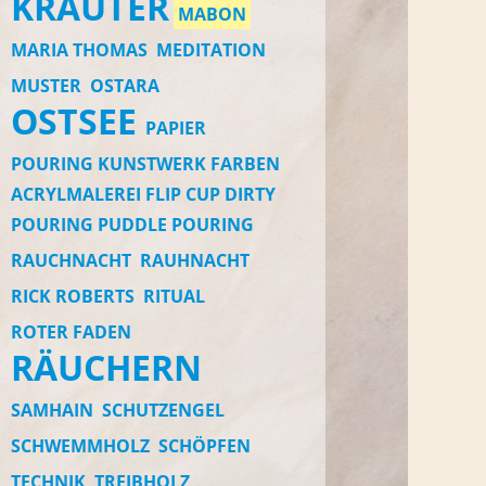
KRÄUTER
MABON
MARIA THOMAS
MEDITATION
MUSTER
OSTARA
OSTSEE
PAPIER
POURING KUNSTWERK FARBEN
ACRYLMALEREI FLIP CUP DIRTY
POURING PUDDLE POURING
RAUCHNACHT
RAUHNACHT
RICK ROBERTS
RITUAL
ROTER FADEN
RÄUCHERN
SAMHAIN
SCHUTZENGEL
SCHWEMMHOLZ
SCHÖPFEN
TECHNIK
TREIBHOLZ