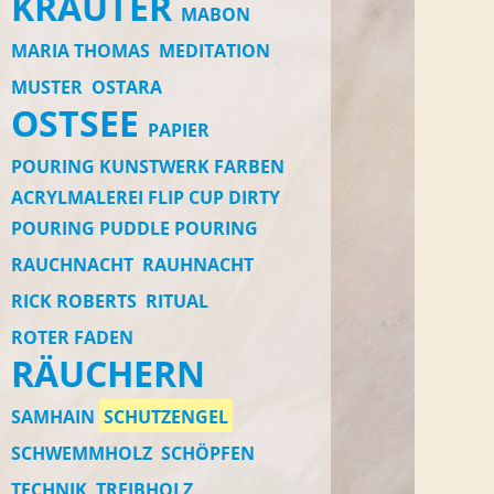
KRÄUTER
MABON
MARIA THOMAS
MEDITATION
MUSTER
OSTARA
OSTSEE
PAPIER
POURING KUNSTWERK FARBEN
ACRYLMALEREI FLIP CUP DIRTY
POURING PUDDLE POURING
RAUCHNACHT
RAUHNACHT
RICK ROBERTS
RITUAL
ROTER FADEN
RÄUCHERN
SAMHAIN
SCHUTZENGEL
SCHWEMMHOLZ
SCHÖPFEN
TECHNIK
TREIBHOLZ