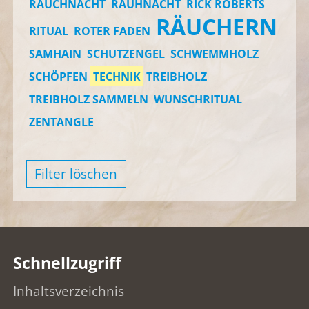
RAUCHNACHT
RAUHNACHT
RICK ROBERTS
RÄUCHERN
RITUAL
ROTER FADEN
SAMHAIN
SCHUTZENGEL
SCHWEMMHOLZ
SCHÖPFEN
TECHNIK
TREIBHOLZ
TREIBHOLZ SAMMELN
WUNSCHRITUAL
ZENTANGLE
Filter löschen
Schnellzugriff
Inhaltsverzeichnis