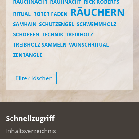
RAUCHNACHT
RAUHNACHT
RICK ROBERTS
RÄUCHERN
RITUAL
ROTER FADEN
SAMHAIN
SCHUTZENGEL
SCHWEMMHOLZ
SCHÖPFEN
TECHNIK
TREIBHOLZ
TREIBHOLZ SAMMELN
WUNSCHRITUAL
ZENTANGLE
Filter löschen
Schnellzugriff
Inhaltsverzeichnis