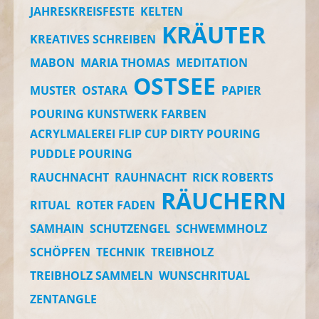
JAHRESKREISFESTE
KELTEN
KRÄUTER
KREATIVES SCHREIBEN
MABON
MARIA THOMAS
MEDITATION
OSTSEE
MUSTER
OSTARA
PAPIER
POURING KUNSTWERK FARBEN
ACRYLMALEREI FLIP CUP DIRTY POURING
PUDDLE POURING
RAUCHNACHT
RAUHNACHT
RICK ROBERTS
RÄUCHERN
RITUAL
ROTER FADEN
SAMHAIN
SCHUTZENGEL
SCHWEMMHOLZ
SCHÖPFEN
TECHNIK
TREIBHOLZ
TREIBHOLZ SAMMELN
WUNSCHRITUAL
ZENTANGLE